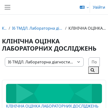
Перейти до головного вмісту
Увійти
Бокова панель
Курси
I6 ТМДЛ. Лабораторна діагностика. Фаховий молодший бакалавр
КЛІНІЧНА ОЦІНКА ЛАБОРАТОРНИХ ДОСЛІДЖЕНЬ
КЛІНІЧНА ОЦІНКА
ЛАБОРАТОРНИХ ДОСЛІДЖЕНЬ
Пошу
Категорії курсів
Пошук к
КЛІНІЧНА ОЦІНКА ЛАБОРАТОРНИХ ДОСЛІДЖЕНЬ
Назва курсу
КЛІНІЧНА ОЦІНКА ЛАБОРАТОРНИХ ДОСЛІДЖЕНЬ